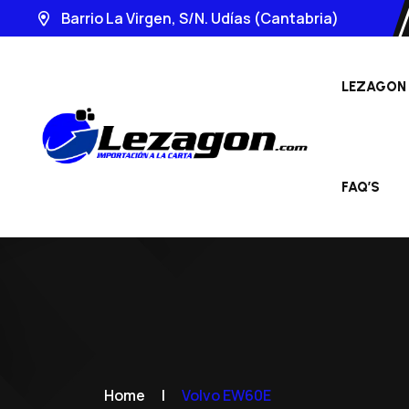
Barrio La Virgen, S/N. Udías (Cantabria)
LEZAGON
FAQ’S
Home
|
Volvo EW60E