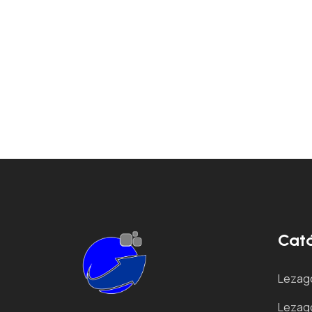
Cat
Lezag
Lezag