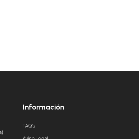
Información
FAQ’s
a)
Aviso Legal