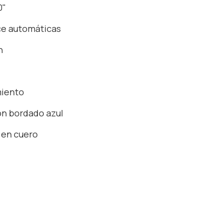
0"
ce automáticas
n
miento
on bordado azul
 en cuero