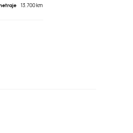
13.700 km
metraje