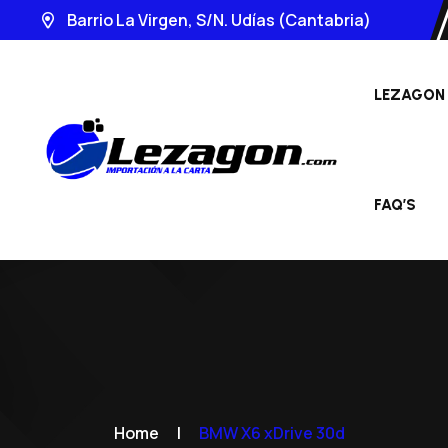
Barrio La Virgen, S/N. Udías (Cantabria)
LEZAGON
FAQ’S
Home
|
BMW X6 xDrive 30d