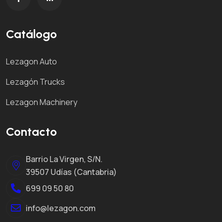
Catálogo
Lezagon Auto
Lezagón Trucks
Lezagon Machinery
Contacto
Barrio La Virgen, S/N.
39507 Udías (Cantabria)
699 09 50 80
info@lezagon.com