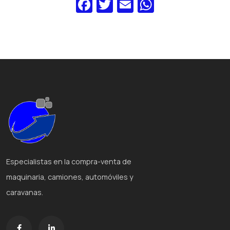
Fa
T
E
W
c
w
m
h
e
itt
ai
at
b
er
l
s
o
A
o
p
k
p
Especialistas en la compra-venta de
maquinaria, camiones, automóviles y
caravanas.